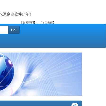
水泥企业软件14年！
【
联系我们
】 | 【
加入收藏
】
Go!
44